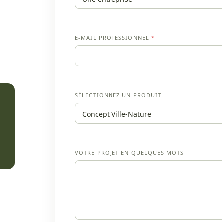
P
E-MAIL PROFESSIONNEL
*
R
O
F
E
S
S
SÉLECTIONNEZ UN PRODUIT
I
O
N
N
E
L
L
VOTRE PROJET EN QUELQUES MOTS
I
S
T
E
V
O
T