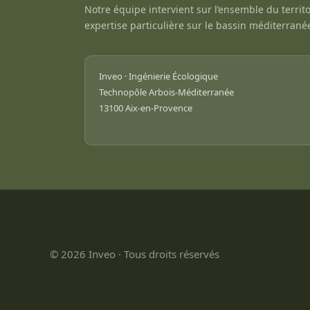
Notre équipe intervient sur l’ensemble du territo
expertise particulière sur le bassin méditerrané
Inveo · Ingénierie Écologique
Technopôle Arbois-Méditerranée
13100 Aix-en-Provence
© 2026 Inveo · Tous droits réservés