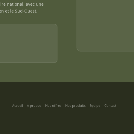
ire national, avec une
en et le Sud-Ouest.
Accueil
A propos
Nos offres
Nos produits
Equipe
Contact