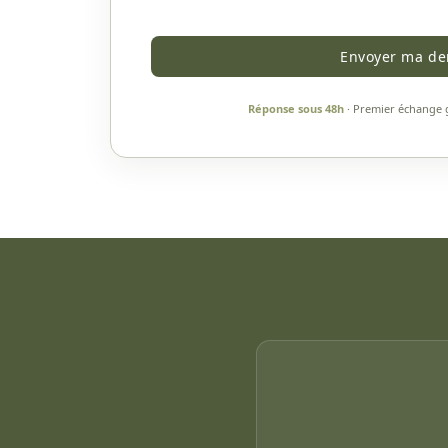
R
E
Envoyer ma d
Réponse sous 48h
· Premier échange 