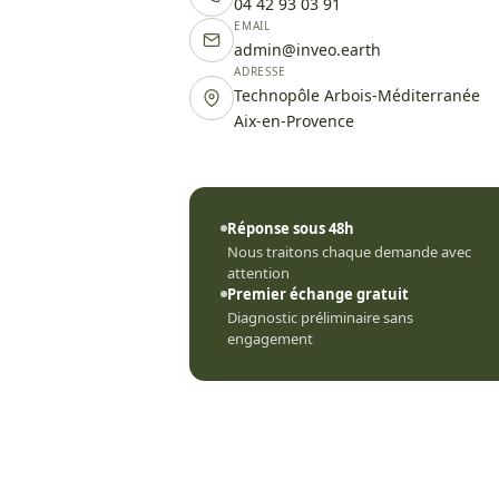
04 42 93 03 91
EMAIL
admin@inveo.earth
ADRESSE
Technopôle Arbois-Méditerranée
Aix-en-Provence
Réponse sous 48h
Nous traitons chaque demande avec
attention
Premier échange gratuit
Diagnostic préliminaire sans
engagement